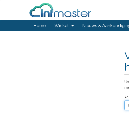
Home
Winkel
Nieuws & Aankondigi
Uw
me
E-