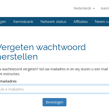
Nederlands
Aanm
ngen
Kennisbank
Netwerk status
Affiliates
Neem co
Vergeten wachtwoord
herstellen
 wachtwoord vergeten? Vul uw mailadres in en wij sturen u een mail
t instructies.
mailadres
Bevestigen