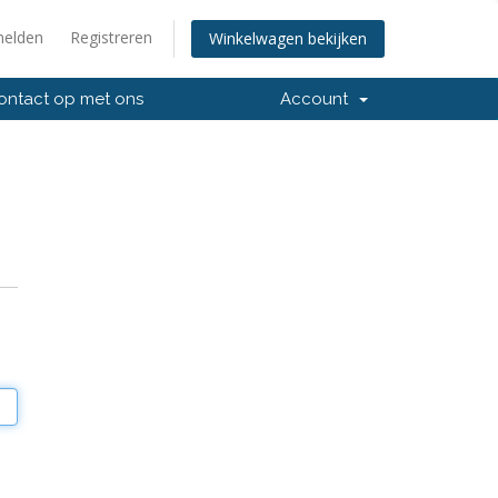
elden
Registreren
Winkelwagen bekijken
ntact op met ons
Account