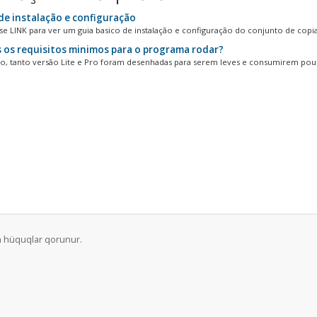
de instalação e configuração
se LINK para ver um guia basico de instalação e configuração do conjunto de copias
 os requisitos minimos para o programa rodar?
ão, tanto versão Lite e Pro foram desenhadas para serem leves e consumirem pouc
ün hüquqlar qorunur.