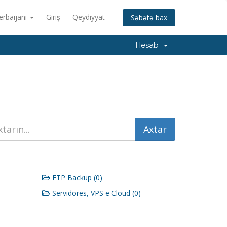
erbaijani
Giriş
Qeydiyyat
Səbətə bax
Hesab
FTP Backup (0)
Servidores, VPS e Cloud (0)