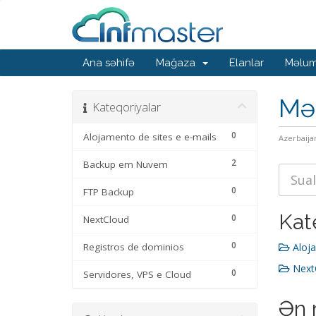
Ana səhifə
Mağaza
Elanlar
Məlum
Mə
Kateqoriyalar
0
Alojamento de sites e e-mails
Azerbaija
2
Backup em Nuvem
0
FTP Backup
Kat
0
NextCloud
0
Registros de dominios
Aloja
NextC
0
Servidores, VPS e Cloud
Ən 