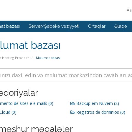
Az
at bazası
Server/Şəbəkə vəziyyəti
Ortaqlar
Əlaqə
lumat bazası
n Hosting Provider
Məlumat bazası
eqoriyalar
mento de sites e e-mails (0)
Backup em Nuvem (2)
loud (0)
Registros de dominios (0)
məşhur məqalələr