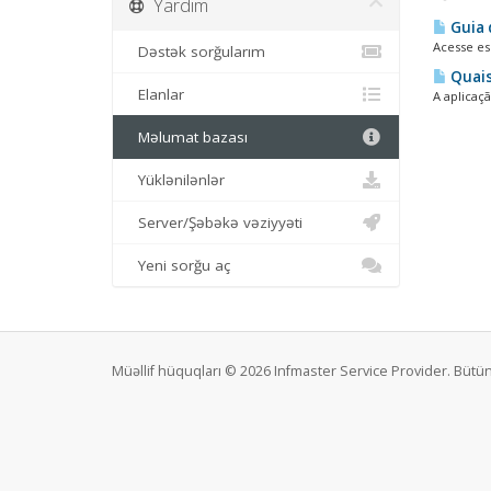
Yardım
Guia 
Acesse es
Dəstək sorğularım
Quais
Elanlar
A aplicaç
Məlumat bazası
Yüklənilənlər
Server/Şəbəkə vəziyyəti
Yeni sorğu aç
Müəllif hüquqları © 2026 Infmaster Service Provider. Büt