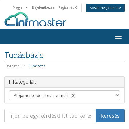
Magyar
Bejelentkezés
Regisztráció
Kosár megtekintése
Váltá
a
navig
Tudásbázis
Ügyfélkapu
Tudásbázis
Kategóriák