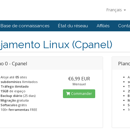
Français
Base de connaissances
État du réseau
Affiliés
Cont
jamento Linux (Cpanel)
o 0 - Cpanel
Plano
Aloje até
05
sites
A
€6,99 EUR
subdomínios
Ilimitados
s
Mensuel
Tráfego ilimitado
T
15GB
de espaço
2
Commander
Backup diário
(25 dias)
B
Migração
gratuita
M
Softaculos
grátis
S
100+
ferramentas
FREE
1