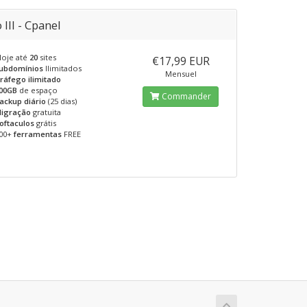
 III - Cpanel
loje até
20
sites
€17,99 EUR
ubdomínios
Ilimitados
Mensuel
ráfego ilimitado
00GB
de espaço
Commander
ackup diário
(25 dias)
igração
gratuita
oftaculos
grátis
00+
ferramentas
FREE