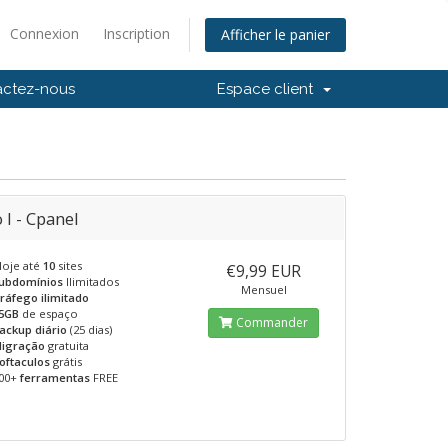
Connexion
Inscription
Afficher le panier
actez-nous
Espace client
 I - Cpanel
loje até
10
sites
€9,99 EUR
ubdomínios
Ilimitados
Mensuel
ráfego ilimitado
5GB
de espaço
Commander
ackup diário
(25 dias)
igração
gratuita
oftaculos
grátis
00+
ferramentas
FREE