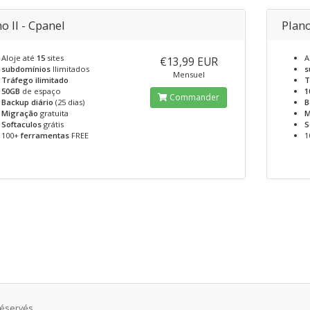
o II - Cpanel
Plano
Aloje até
15
sites
A
€13,99 EUR
subdomínios
Ilimitados
s
Mensuel
Tráfego ilimitado
T
50GB
de espaço
1
Commander
Backup diário
(25 dias)
B
Migração
gratuita
M
Softaculos
grátis
S
100+
ferramentas
FREE
1
réservés.