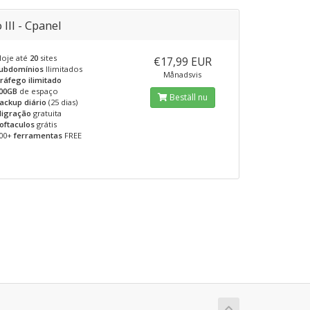
 III - Cpanel
loje até
20
sites
€17,99 EUR
ubdomínios
Ilimitados
Månadsvis
ráfego ilimitado
00GB
de espaço
Beställ nu
ackup diário
(25 dias)
igração
gratuita
oftaculos
grátis
00+
ferramentas
FREE