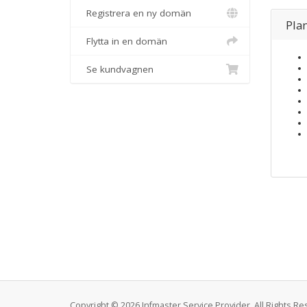
Registrera en ny domän
Plan
Flytta in en domän
Se kundvagnen
Copyright © 2026 Infmaster Service Provider. All Rights Re