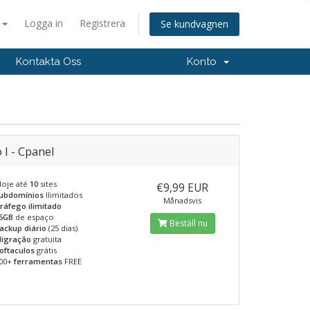
a
Logga in
Registrera
Se kundvagnen
Kontakta Oss
Konto
 I - Cpanel
loje até
10
sites
€9,99 EUR
ubdomínios
Ilimitados
Månadsvis
ráfego ilimitado
5GB
de espaço
Beställ nu
ackup diário
(25 dias)
igração
gratuita
oftaculos
grátis
00+
ferramentas
FREE