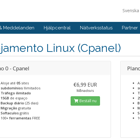
Svensk
 & Meddelanden
Hjälpcentral
Nätverksstatus
Partner
jamento Linux (Cpanel)
o 0 - Cpanel
Plano
Aloje até
05
sites
A
€6,99 EUR
subdomínios
Ilimitados
s
Månadsvis
Tráfego ilimitado
T
15GB
de espaço
2
Beställ nu
Backup diário
(25 dias)
B
Migração
gratuita
M
Softaculos
grátis
S
100+
ferramentas
FREE
1