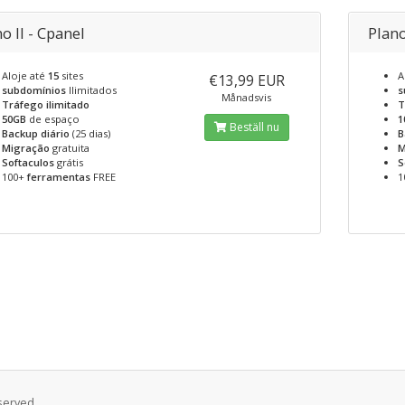
o II - Cpanel
Plano
Aloje até
15
sites
A
€13,99 EUR
subdomínios
Ilimitados
s
Månadsvis
Tráfego ilimitado
T
50GB
de espaço
1
Beställ nu
Backup diário
(25 dias)
B
Migração
gratuita
M
Softaculos
grátis
S
100+
ferramentas
FREE
1
served.