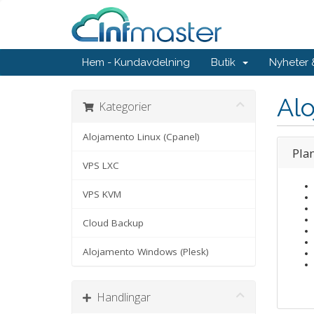
Hem - Kundavdelning
Butik
Nyheter
Alo
Kategorier
Alojamento Linux (Cpanel)
Plan
VPS LXC
VPS KVM
Cloud Backup
Alojamento Windows (Plesk)
Handlingar