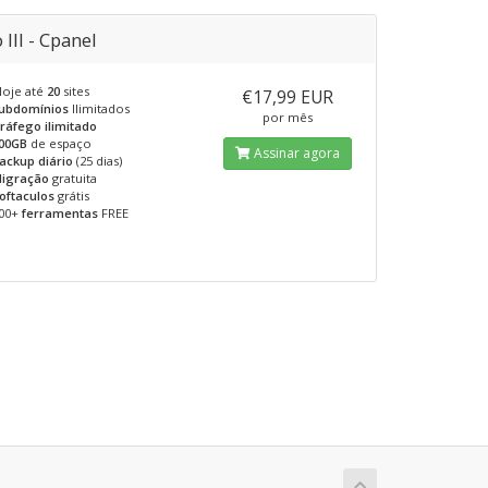
 III - Cpanel
loje até
20
sites
€17,99 EUR
ubdomínios
Ilimitados
por mês
ráfego ilimitado
00GB
de espaço
Assinar agora
ackup diário
(25 dias)
igração
gratuita
oftaculos
grátis
00+
ferramentas
FREE