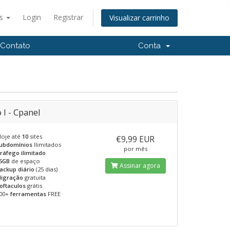
ês
Login
Registrar
Visualizar carrinho
Contato
Conta
 I - Cpanel
loje até
10
sites
€9,99 EUR
ubdomínios
Ilimitados
por mês
ráfego ilimitado
5GB
de espaço
Assinar agora
ackup diário
(25 dias)
igração
gratuita
oftaculos
grátis
00+
ferramentas
FREE