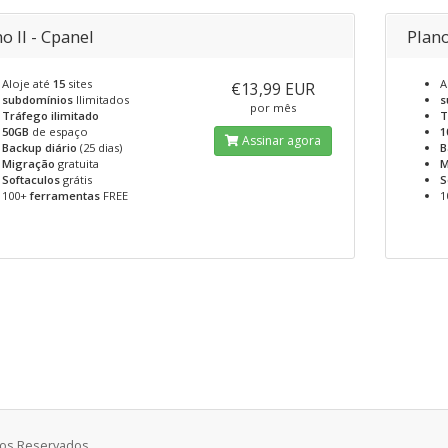
o II - Cpanel
Plano
Aloje até
15
sites
A
€13,99 EUR
subdomínios
Ilimitados
s
por mês
Tráfego ilimitado
T
50GB
de espaço
1
Assinar agora
Backup diário
(25 dias)
B
Migração
gratuita
M
Softaculos
grátis
S
100+
ferramentas
FREE
1
itos Reservados.