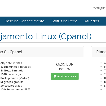
Portugu
Base de Conhecimento
Status da Rede
Afiliados
jamento Linux (Cpanel)
o 0 - Cpanel
Plano
Aloje até
05
sites
A
€6,99 EUR
subdomínios
Ilimitados
s
por mês
Tráfego ilimitado
T
15GB
de espaço
2
Assinar agora
Backup diário
(25 dias)
B
Migração
gratuita
M
Softaculos
grátis
S
100+
ferramentas
FREE
1