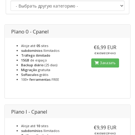
Plano 0 - Cpanel
Aloje até
05
sites
€6,99 EUR
subdomínios
Ilimitados
ежемесячно
Tráfego ilimitado
15GB
de espaço
Заказать
Backup diário
(25 dias)
Migração
gratuita
Softaculos
grátis
100+
ferramentas
FREE
Plano I - Cpanel
Aloje até
10
sites
€9,99 EUR
subdomínios
Ilimitados
ежемесячно