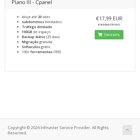
Plano III - Cpanel
Aloje até
20
sites
€17,99 EUR
subdomínios
Ilimitados
ежемесячно
Tráfego ilimitado
100GB
de espaço
Заказать
Backup diário
(25 dias)
Migração
gratuita
Softaculos
grátis
100+
ferramentas
FREE
Copyright © 2026 Infmaster Service Provider. All Rights
Reserved.