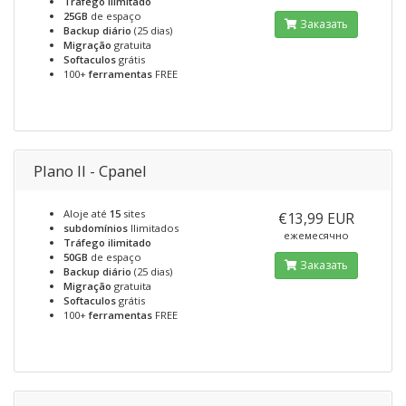
Tráfego ilimitado
25GB
de espaço
Заказать
Backup diário
(25 dias)
Migração
gratuita
Softaculos
grátis
100+
ferramentas
FREE
Plano II - Cpanel
Aloje até
15
sites
€13,99 EUR
subdomínios
Ilimitados
ежемесячно
Tráfego ilimitado
50GB
de espaço
Заказать
Backup diário
(25 dias)
Migração
gratuita
Softaculos
grátis
100+
ferramentas
FREE